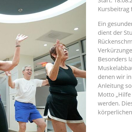
Start: 18.08
Kursbeitrag f
Ein gesunde
dient der St
Rückenschme
Verkürzunge
Besonders la
Muskelabbau
denen wir i
Anleitung s
Motto „Hilfe
werden. Dies
körperlichen