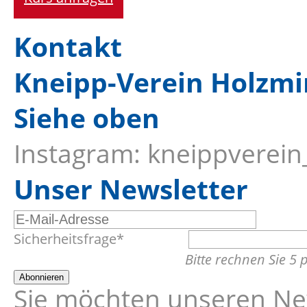
Kontakt
Kneipp-Verein Holzmi
Siehe oben
Instagram: kneippverei
Unser Newsletter
E-
Pflichtfeld
Sicherheitsfrage
*
Mail-
Bitte rechnen Sie 5 p
Adresse
Abonnieren
Sie möchten unseren New